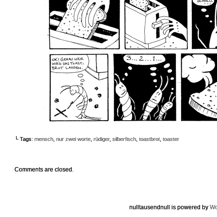
└ Tags:
mensch
,
nur zwei worte
,
rüdiger
,
silberfisch
,
toastbrot
,
toaster
Comments are closed.
nulltausendnull is powered by
Wo