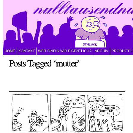
HOME
KONTAKT
WER SIND’N WIR EIGENTLICH?
ARCHIV
PRODUCT L
Posts Tagged ‘mutter’