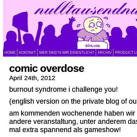
HOME
KONTAKT
WER SIND’N WIR EIGENTLICH?
ARCHIV
PRODUCT L
comic overdose
April 24th, 2012
burnout syndrome i challenge you!
(english version on the private blog of 
am kommenden wochenende haben wir ma
andere veranstaltung, unter anderem das
mal extra spannend als gameshow!