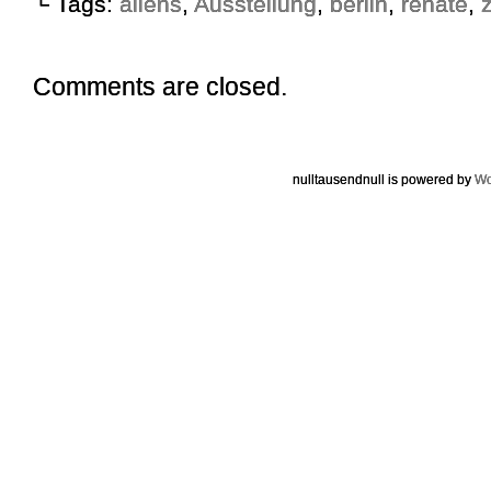
└ Tags:
aliens
,
Ausstellung
,
berlin
,
renate
,
Comments are closed.
nulltausendnull is powered by
Wo