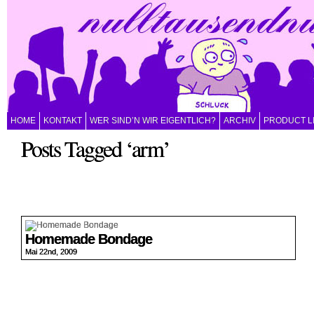
HOME
KONTAKT
WER SIND’N WIR EIGENTLICH?
ARCHIV
PRODUCT L
Posts Tagged ‘arm’
Homemade Bondage
Mai 22nd, 2009