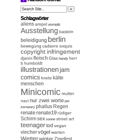
Schlagwörter
aliens
ampel
atompilz
Ausstellung
basteln
berlin
beleidigung
bewegung
cadavre exquis
copyright infringement
fleisch
djanin
Glas
herr
handy
b
humboldt
illustrationen
jam
comics
kälte
knete
menschen
Minicomic
mutter
nur zwei worte
nazi
pet
phallus
Regen
sematary
renate
renate19
rüdiger
Schirm
sex
street art
sonne
teenager
tod
vegan
vögel
viecher
warten
Wetter
winter
Zinefest