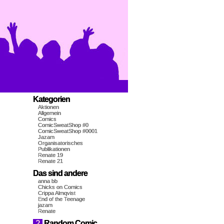
Kategorien
Aktionen
Allgemein
Comics
ComicSweatShop #0
ComicSweatShop #0001
Jazam
Organisatorisches
Publikationen
Renate 19
Renate 21
Das sind andere
anna bb
Chicks on Comics
Crippa Almqvist
End of the Teenage
jazam
Renate
?
Random Comic